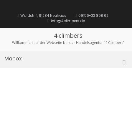
Zurück
zum
Unsere
Downloads
Impressum
Datenschutz
Inhalt
Waldstr. 1, 91284 Neuhaus
09156-23 898 62
Marken:
info@4climbers.de
4 climbers
Willkommen auf der Webseite bei der Handelsagentur "4 Climbers"
Manox
Pri
Me
für
mob
Ger