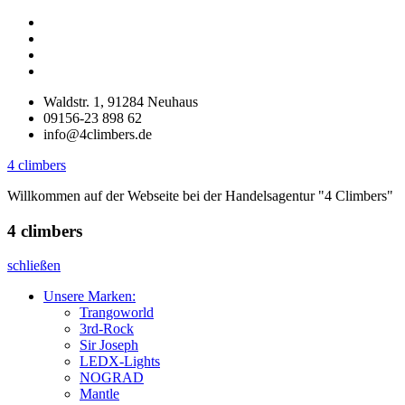
Zurück
Unsere
zum
Marken:
Downloads
Inhalt
Impressum
Datenschutz
Waldstr. 1, 91284 Neuhaus
09156-23 898 62
info@4climbers.de
4 climbers
Willkommen auf der Webseite bei der Handelsagentur "4 Climbers"
4 climbers
schließen
Unsere Marken:
Trangoworld
3rd-Rock
Sir Joseph
LEDX-Lights
NOGRAD
Mantle