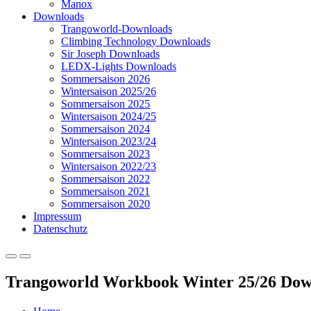
Manox
Downloads
Trangoworld-Downloads
Climbing Technology Downloads
Sir Joseph Downloads
LEDX-Lights Downloads
Sommersaison 2026
Wintersaison 2025/26
Sommersaison 2025
Wintersaison 2024/25
Sommersaison 2024
Wintersaison 2023/24
Sommersaison 2023
Wintersaison 2022/23
Sommersaison 2022
Sommersaison 2021
Sommersaison 2020
Impressum
Datenschutz
Primäres
Primäres
Menü
Menü
Trangoworld Workbook Winter 25/26 Dow
für
für
mobile
Desktop
Geräte