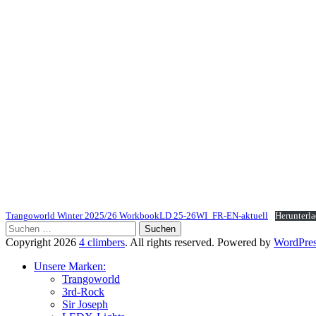
Trangoworld Winter 2025/26 WorkbookLD 25-26WI_FR-EN-aktuell
Herunterl
Suchen
nach:
Copyright 2026
4 climbers
. All rights reserved. Powered by
WordPre
Unsere Marken:
Trangoworld
3rd-Rock
Sir Joseph